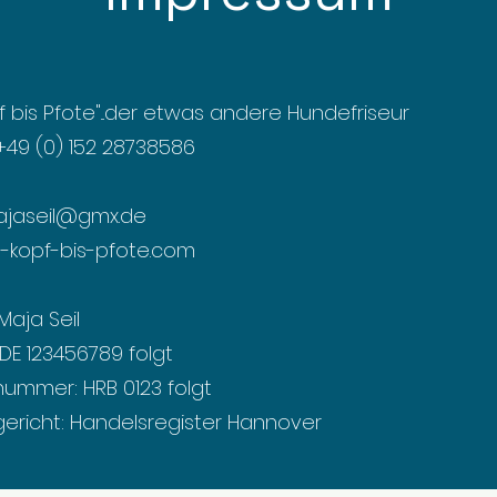
 bis Pfote"...der etwas andere Hundefriseur
 +49 (0) 152 28738586
jaseil@gmx.de
-kopf-bis-pfote.com
Maja Seil
: DE 123456789 folgt
nummer: HRB 0123 folgt
gericht: Handelsregister Hannover