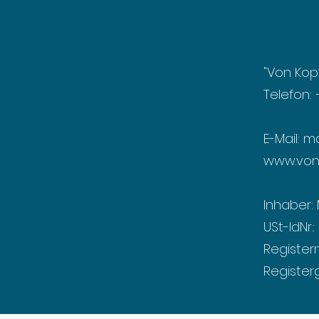
"Von Kopf
Telefon:
E-Mail:
ma
www.von
Inhaber: 
USt-IdNr.
Register
Register