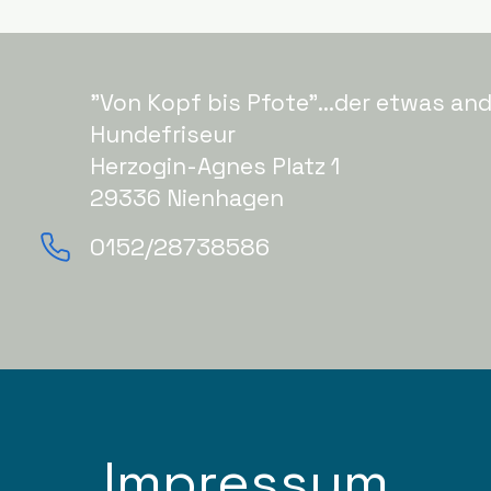
"Von Kopf bis Pfote"...der etwas an
Hundefriseur
Herzogin-Agnes Platz 1
29336 Nienhagen
0152/28738586
Impressum